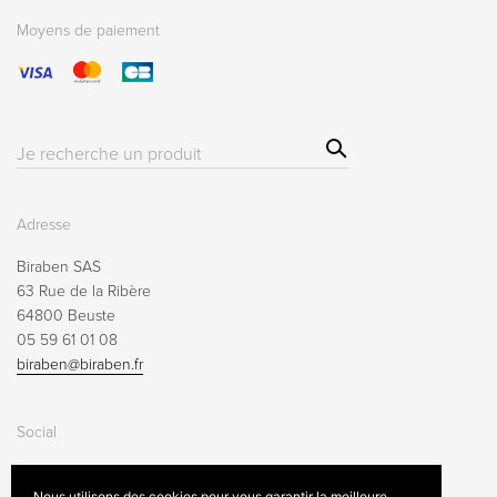
Moyens de paiement
Sear
Résultat(s)
ch
pour
:
Adresse
Biraben SAS
63 Rue de la Ribère
64800 Beuste
05 59 61 01 08
biraben@biraben.fr
Social
Nous utilisons des cookies pour vous garantir la meilleure