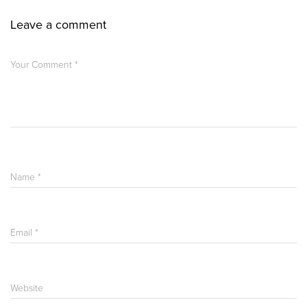
Leave a comment
Your Comment
*
Name
*
Email
*
Website