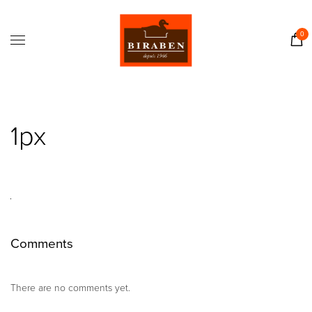
Accueil
Boutique
0
Il était une fois…
Recettes
Journal
1px
Contact
Comments
There are no comments yet.