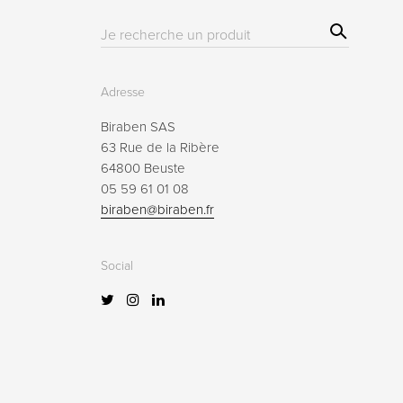
Sear
Résultat(s)
ch
pour
:
Adresse
Biraben SAS
63 Rue de la Ribère
64800 Beuste
05 59 61 01 08
biraben@biraben.fr
Social