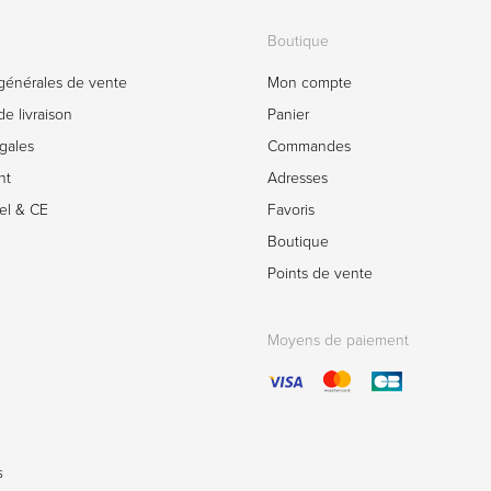
Boutique
générales de vente
Mon compte
e livraison
Panier
gales
Commandes
nt
Adresses
el & CE
Favoris
Boutique
Points de vente
Moyens de paiement
s