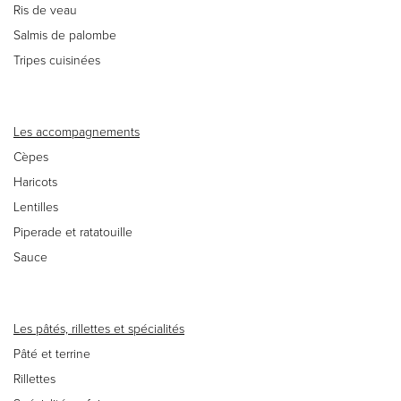
Ris de veau
Salmis de palombe
Tripes cuisinées
Les accompagnements
Cèpes
Haricots
Lentilles
Piperade et ratatouille
Sauce
Les pâtés, rillettes et spécialités
Pâté et terrine
Rillettes