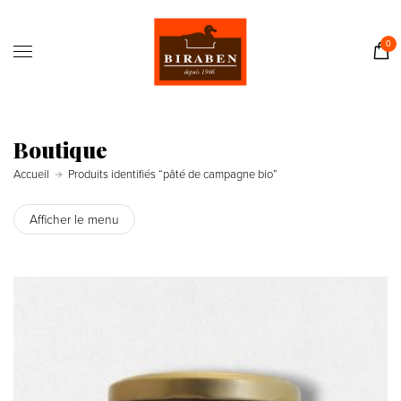
Accueil
Boutique
0
Il était une fois…
Recettes
Journal
Boutique
Contact
Accueil
Produits identifiés “pâté de campagne bio”
Afficher le menu