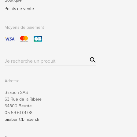
Boutique
Points de vente
Moyens de paiement
Sear
Résultat(s)
ch
pour
:
Adresse
Biraben SAS
63 Rue de la Ribère
64800 Beuste
05 59 61 01 08
biraben@biraben.fr