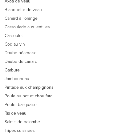
Axoa de veau
Blanquette de veau
Canard à l’orange
Cassoulade aux lentilles
Cassoulet
Coq au vin
Daube béarnaise
Daube de canard
Garbure
Jambonneau
Pintade aux champignons
Poule au pot et chou farci
Poulet basquaise
Ris de veau
Salmis de palombe
Tripes cuisinées