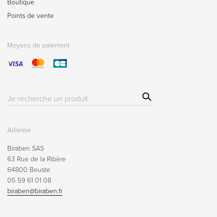
Boutique
Points de vente
Moyens de paiement
Sear
Résultat(s)
ch
pour
:
Adresse
Biraben SAS
63 Rue de la Ribère
64800 Beuste
05 59 61 01 08
biraben@biraben.fr