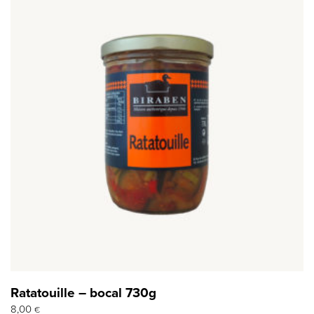
Ratatouille – bocal 730g
8,00
€