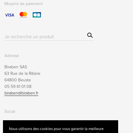
Moyens de paiement
Sear
Résultat(s)
ch
pour
:
Adresse
Biraben SAS
63 Rue de la Ribère
64800 Beuste
05 59 61 01 08
biraben@biraben.fr
Social
Nous utilisons des cookies pour vous garantir la meilleure