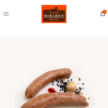
Accueil
Boutique
0
Il était une fois…
Recettes
Journal
Contact