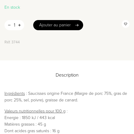
En stock
Ajouter au panier
Ajouter au panier
Réf.
3744
Description
Ingrédients
: Saucisses origine France (Maigre de porc 75%, gras de
porc 25%, sel, poivre), graisse de canard.
Valeurs nutritionnelles pour 100 g
:
Energie : 1850 kJ / 443 kcal
Matières grasses : 45 g
Dont acides gras saturés : 16 g