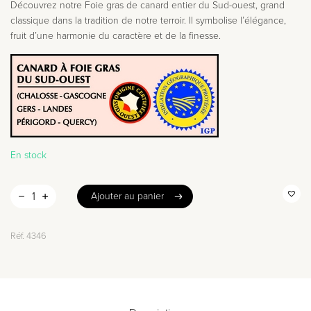
18,20 €.
13,50 €.
Découvrez notre Foie gras de canard entier du Sud-ouest, grand
classique dans la tradition de notre terroir. Il symbolise l’élégance,
fruit d’une harmonie du caractère et de la finesse.
En stock
Ajouter au panier
Ajouter au panier
Réf.
4346