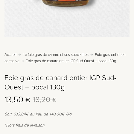
Accueil
Le foie gras de canard et ses spécialités
Foie gras entier en
conserve
Foie gras de canard entier IGP Sud-Ouest – bocal 130g
Foie gras de canard entier IGP Sud-
Ouest – bocal 130g
Le
Le
13,50
18,20
€
€
prix
prix
Soit 103.84€ au lieu de 140,00€ /Kg
initial
actuel
*Hors frais de livraison
était :
est :