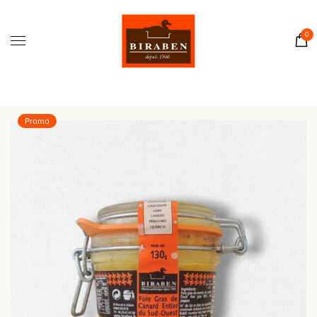
Accueil
Boutique
0
Il était une fois…
Recettes
Journal
Promo
Contact