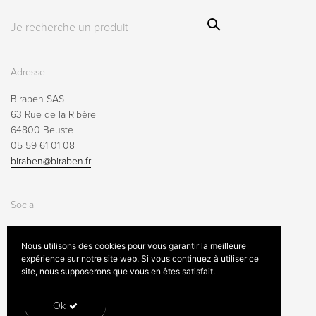
Sear
Résultat(s)
ch
pour
:
Adresse
Biraben SAS
63 Rue de la Ribère
64800 Beuste
05 59 61 01 08
biraben@biraben.fr
Social
Nous utilisons des cookies pour vous garantir la meilleure
expérience sur notre site web. Si vous continuez à utiliser ce
site, nous supposerons que vous en êtes satisfait.
Mentions légales
Conditions générales de vente
Contactez-nous
Ok
© 2020