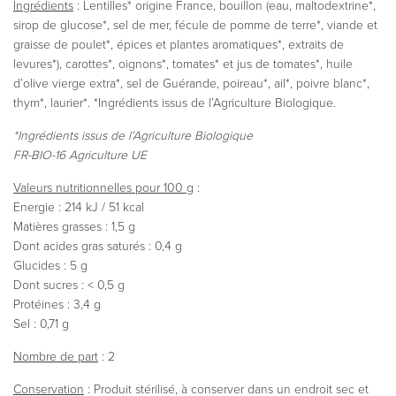
Ingrédients
: Lentilles* origine France, bouillon (eau, maltodextrine*,
sirop de glucose*, sel de mer, fécule de pomme de terre*, viande et
graisse de poulet*, épices et plantes aromatiques*, extraits de
levures*), carottes*, oignons*, tomates* et jus de tomates*, huile
d’olive vierge extra*, sel de Guérande, poireau*, ail*, poivre blanc*,
thym*, laurier*. *Ingrédients issus de l’Agriculture Biologique.
*Ingrédients issus de l’Agriculture Biologique
FR-BIO-16 Agriculture UE
Valeurs nutritionnelles pour 100 g
:
Energie : 214 kJ / 51 kcal
Matières grasses : 1,5 g
Dont acides gras saturés : 0,4 g
Glucides : 5 g
Dont sucres : < 0,5 g
Protéines : 3,4 g
Sel : 0,71 g
Nombre de part
: 2
Conservation
: Produit stérilisé, à conserver dans un endroit sec et