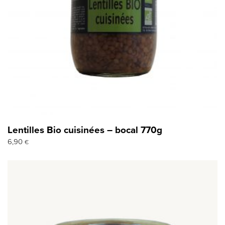
Lentilles Bio cuisinées – bocal 770g
6,90
€