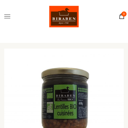
Accueil
Boutique
0
Il était une fois…
Recettes
Journal
Contact