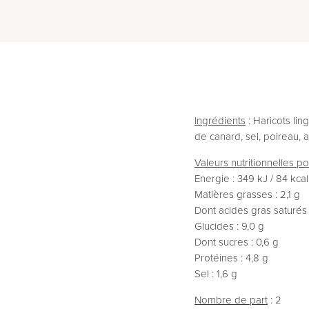
Ingrédients
: Haricots lin
de canard, sel, poireau, ai
Valeurs nutritionnelles p
Energie : 349 kJ / 84 kcal
Matières grasses : 2,1 g
Dont acides gras saturés 
Glucides : 9,0 g
Dont sucres : 0,6 g
Protéines : 4,8 g
Sel : 1,6 g
Nombre de part
: 2