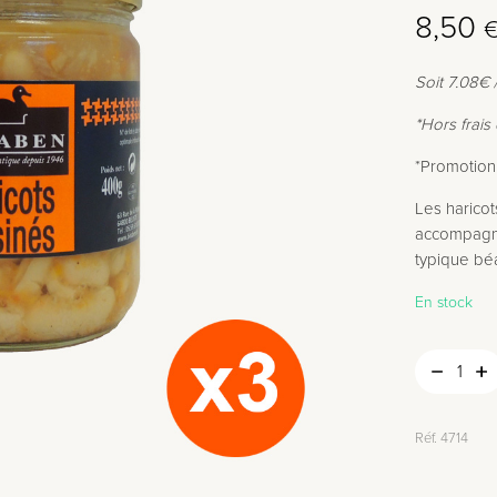
Le
Le
8,50
prix
prix
Soit 7.08€ 
initial
actuel
était :
est :
*Hors frais 
9,90 €
8,50 €
*Promotion 
Les haricot
accompagne
typique bé
En stock
Réf.
4714