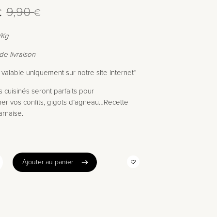
9,90
€
€
/Kg
de livraison
.
.
valable uniquement sur notre site Internet*
s cuisinés seront parfaits pour
r vos confits, gigots d’agneau…Recette
arnaise.
Ajouter au panier
Ajouter au panier