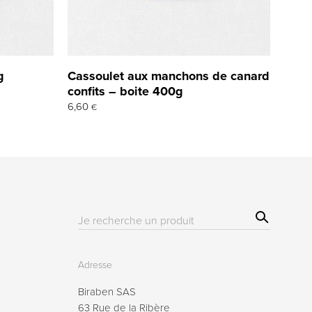
g
Cassoulet aux manchons de canard
confits – boite 400g
6,60
€
Sear
Résultat(s)
ch
pour
:
Adresse
Biraben SAS
63 Rue de la Ribère