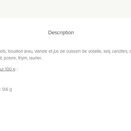
Description
gots, bouillon (eau, viande et jus de cuisson de volaille, sel), carottes
l, poivre, thym, laurier.
our 100 g
:
: 0,6 g