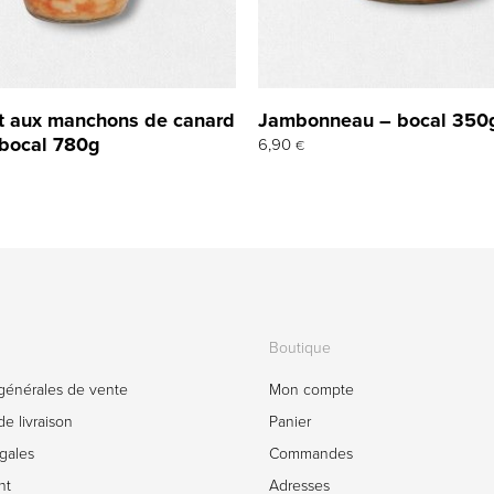
t aux manchons de canard
Jambonneau – bocal 350
 bocal 780g
6,90
€
Boutique
générales de vente
Mon compte
e livraison
Panier
gales
Commandes
nt
Adresses