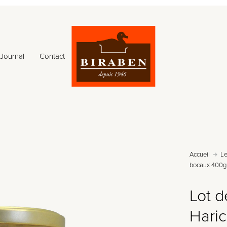
initial
actuel
était :
est :
Journal
Contact
9,90 €.
8,50 €.
Accueil
L
bocaux 400g 
Lot 
Haric