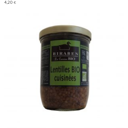
4,20
€