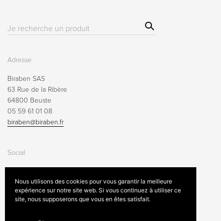
Sear
Résultat(s)
ch
pour
:
Adresse
Biraben SAS
63 Rue de la Ribère
64800 Beuste
05 59 61 01 08
biraben@biraben.fr
Social
Nous utilisons des cookies pour vous garantir la meilleure
expérience sur notre site web. Si vous continuez à utiliser ce
site, nous supposerons que vous en êtes satisfait.
Mentions légales
Conditions générales de vente
Contactez-nous