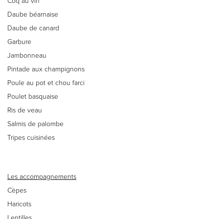
Coq au vin
Daube béarnaise
Daube de canard
Garbure
Jambonneau
Pintade aux champignons
Poule au pot et chou farci
Poulet basquaise
Ris de veau
Salmis de palombe
Tripes cuisinées
Les accompagnements
Cèpes
Haricots
Lentilles