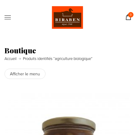
Accueil
Boutique
0
Il était une fois…
Recettes
Journal
Boutique
Contact
Accueil
Produits identifiés “agriculture biologique”
Afficher le menu