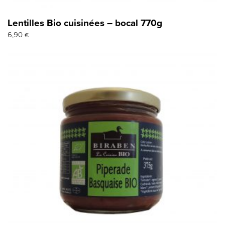
Lentilles Bio cuisinées – bocal 770g
6,90
€