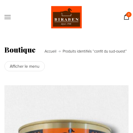
Accueil
Boutique
0
Il était une fois…
Recettes
Journal
Boutique
Accueil
Produits identifiés “confit du sud-ouest”
Contact
Afficher le menu