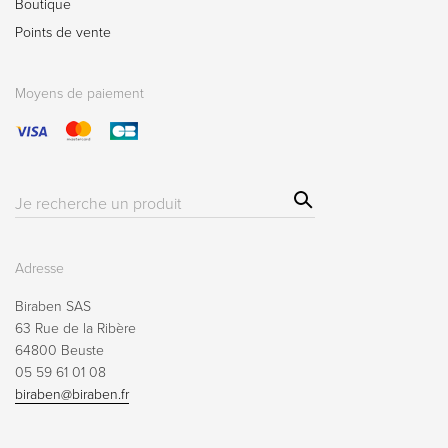
Boutique
Points de vente
Moyens de paiement
Sear
Résultat(s)
ch
pour
:
Adresse
Biraben SAS
63 Rue de la Ribère
64800 Beuste
05 59 61 01 08
biraben@biraben.fr