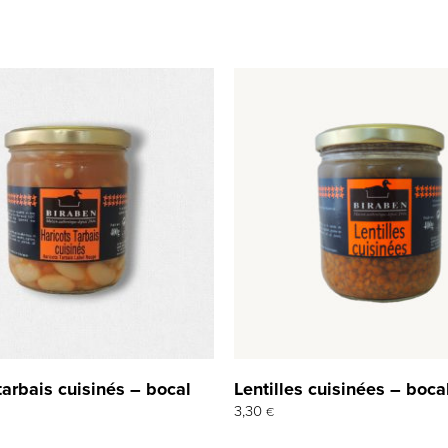
tarbais cuisinés – bocal
Lentilles cuisinées – boc
3,30
€