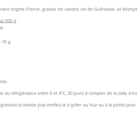
anard origine France, graisse de canard, sel de Guérande, ail déshydr
our 100 g
:
al
: 10 g
ide.
r au réfrigérateur entre 0 et 4°C, 30 jours à compter de la date d’ex
graissez la viande puis mettez-la à griller au four ou à la poêle pou