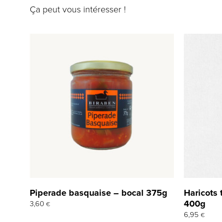
Ça peut vous intéresser !
Piperade basquaise – bocal 375g
Haricots 
400g
3,60
€
6,95
€