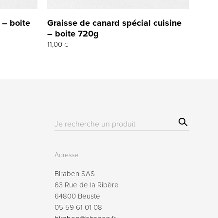
 – boite
Graisse de canard spécial cuisine
– boite 720g
11,00
€
Sear
Résultat(s)
ch
pour
:
Adresse
Biraben SAS
63 Rue de la Ribère
64800 Beuste
05 59 61 01 08