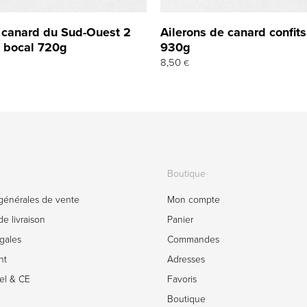
e canard du Sud-Ouest 2
Ailerons de canard confits
– bocal 720g
930g
8,50
€
Boutique
générales de vente
Mon compte
e livraison
Panier
gales
Commandes
nt
Adresses
el & CE
Favoris
Boutique