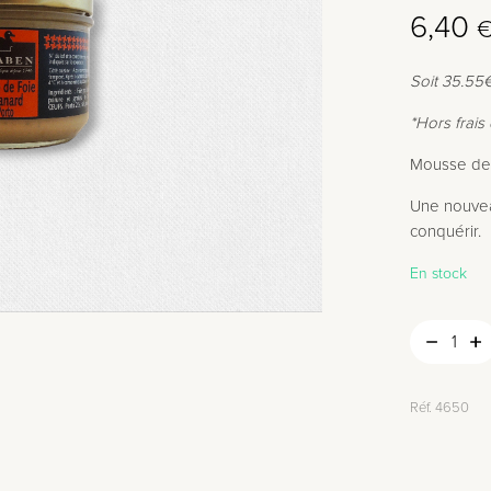
Le
Le
6,40
prix
prix
Soit 35.55
initial
actuel
était :
est :
*Hors frais 
8,50 €
6,40 €
Mousse de 
Une nouvea
conquérir.
En stock
Réf.
4650