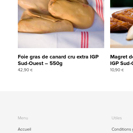
Foie gras de canard cru extra IGP
Magret d
Sud-Ouest – 550g
IGP Sud-
42,90
10,90
€
€
Menu
Utiles
Accueil
Conditions 