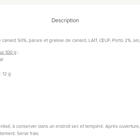
Description
e canard 50%, parure et graisse de canard,
LAIT, ŒUF
, Porto 2%, sel
our 100 g
:
al
: 12 g
érilisé, à conserver dans un endroit sec et tempéré. Après ouverture
ment. Servir frais.