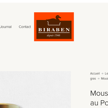
initial
actuel
était :
est :
Journal
Contact
8,50 €.
6,40 €.
Accueil
Le
gras
Mouss
Mous
au Po