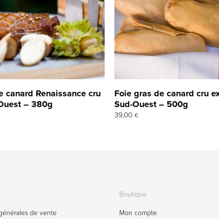
e canard Renaissance cru
Foie gras de canard cru e
Ouest – 380g
Sud-Ouest – 500g
39,00
€
Boutique
générales de vente
Mon compte