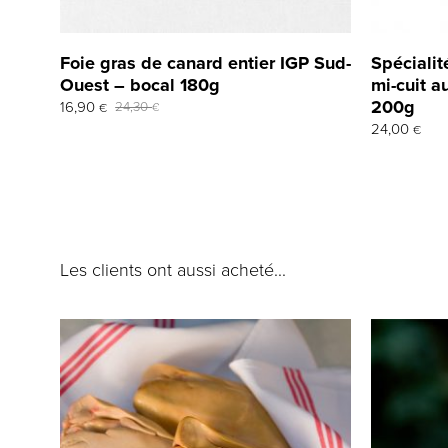
Foie gras de canard entier IGP Sud-
Spécialit
Ouest – bocal 180g
mi-cuit au
200g
Le
Le
16,90
24,30
€
€
prix
prix
24,00
€
initial
actuel
était :
est :
24,30 €.
16,90 €.
Les clients ont aussi acheté...