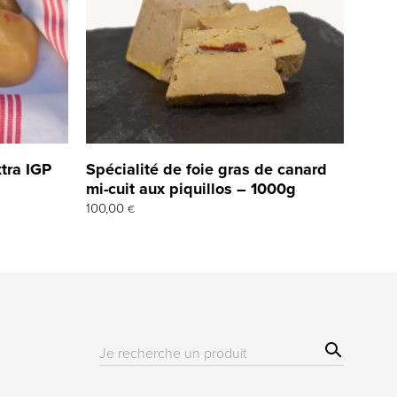
xtra IGP
Spécialité de foie gras de canard
mi-cuit aux piquillos – 1000g
100,00
€
Sear
Résultat(s)
ch
pour
: