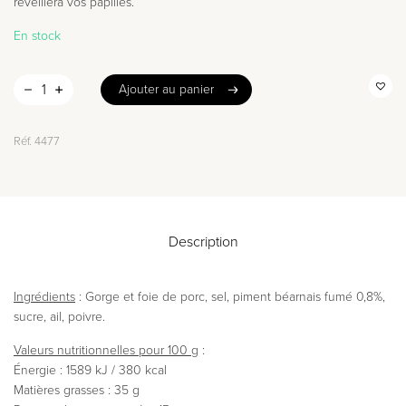
réveillera vos papilles.
En stock
Ajouter au panier
Ajouter au panier
Réf.
4477
Description
Ingrédients
: Gorge et foie de porc, sel, piment béarnais fumé 0,8%,
sucre, ail, poivre.
Valeurs nutritionnelles pour 100 g
:
Énergie : 1589 kJ / 380 kcal
Matières grasses : 35 g