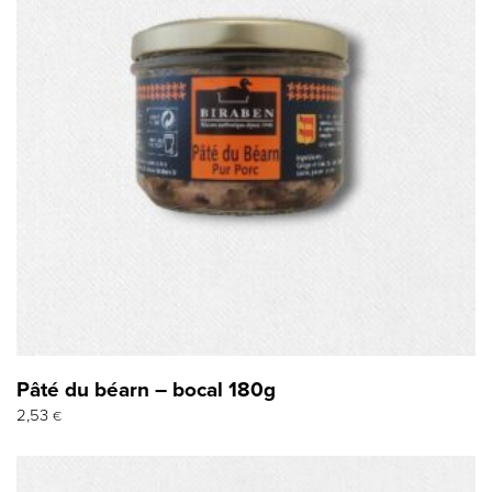
Pâté du béarn – bocal 180g
2,53
€