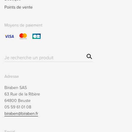
Points de vente
Moyens de paiement
Sear
Résultat(s)
ch
pour
:
Adresse
Biraben SAS
63 Rue de la Ribère
64800 Beuste
05 59 61 01 08
biraben@biraben.fr
Social