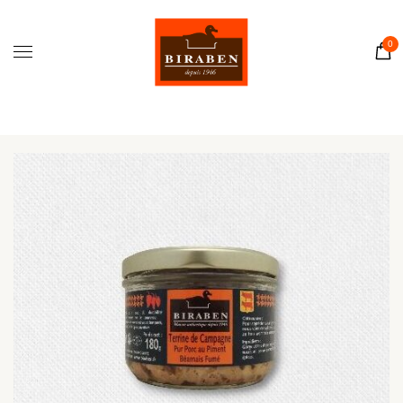
Accueil
Boutique
0
Il était une fois…
Recettes
Journal
Contact